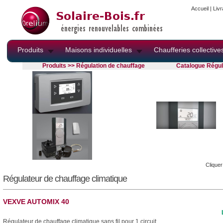
Accueil
|
Livr
Produits
Maisons individuelles
Chaufferies collective
Produits >> Régulation de chauffage
Catalogue Régul
Cliquer
Régulateur de chauffage climatique
VEXVE AUTOMIX 40
Régulateur de chauffage climatique sans fil pour 1 circuit