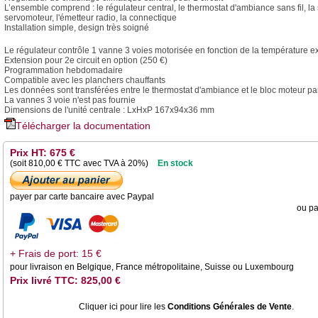
L’ensemble comprend : le régulateur central, le thermostat d'ambiance sans fil, la
servomoteur, l'émetteur radio, la connectique
Installation simple, design très soigné
Le régulateur contrôle 1 vanne 3 voies motorisée en fonction de la température ex
Extension pour 2e circuit en option (250 €)
Programmation hebdomadaire
Compatible avec les planchers chauffants
Les données sont transférées entre le thermostat d'ambiance et le bloc moteur pa
La vannes 3 voie n'est pas fournie
Dimensions de l'unité centrale : LxHxP 167x94x36 mm
Télécharger la documentation
Prix HT: 675 €
(soit
810,00
€ TTC avec TVA à 20%)
En stock
payer par carte bancaire avec Paypal
ou pa
+ Frais de port: 15 €
pour livraison en Belgique, France métropolitaine, Suisse ou Luxembourg
Prix livré TTC: 825,00 €
Cliquer ici pour lire les
Conditions Générales de Vente
.