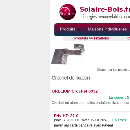
Produits
Maisons individuelles
Produits >> Fixations
C
Cliquer sur les photos 
Crochet de fixation
ORELIUM Crochet 6932
Livraison : 5
Crochet en alumium - tuiles ondulées, fixation su
Prix HT: 31 €
(soit
37,20
€ TTC avec TVA à 20%)
En stock
payer par carte bancaire avec Paypal