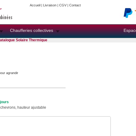
Accueil
|
Livraison
|
CGV
|
Contact
Chaufferies collectives
Espac
atalogue Solaire Thermique
pour agrandir
 jours
r chevrons, hauteur ajustable