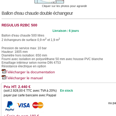
Cliquer sur les photos pour agrandir
Ballon d'eau chaude double échangeur
REGULUS R2BC 500
Livraison : 6 jours
Ballon d'eau chaude 500 litres
2
2
2 échangeurs de surface 0,9 m
et 1,9 m
Pression de service max: 10 bar
Hauteur: 1805 mm
Diamètre hors isolation: 650 mm
Fourni avec isolation en polyuréthane 50 mm avec housse PVC blanche
Emaillage intérieur selon norme DIN 4753
Résistance électrique en option
Télécharger la documentation
Télécharger le manuel
Prix HT: 2.440 €
(soit
2.928,00
€ TTC avec TVA à 20%)
En stock
payer par carte bancaire avec Paypal
ou pa