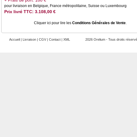
+ Frais de port: 180 €
pour livraison en Belgique, France métropolitaine, Suisse ou Luxembourg
Prix livré TTC: 3.108,00 €
Cliquer ici pour lire les
Conditions Générales de Vente
.
Accueil
|
Livraison
|
CGV
|
Contact
|
XML
2026 Orelium - Tous droits réserv