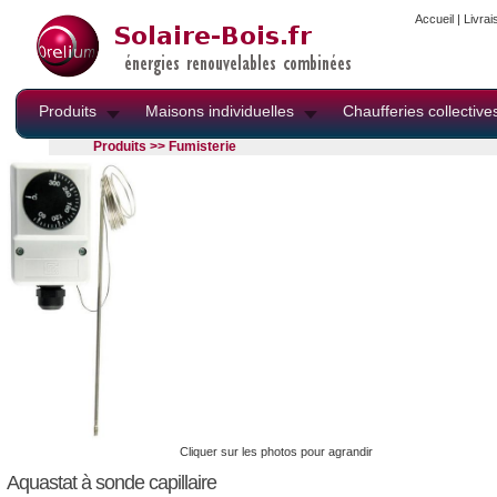
Accueil
|
Livrai
Produits
Maisons individuelles
Chaufferies collective
Produits >> Fumisterie
Cliquer sur les photos pour agrandir
Aquastat à sonde capillaire