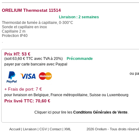
ORELIUM Thermostat 11514
Livraison : 2 semaines
Thermostat de fumée à capillaire, 0-300°C
Sonde et capillaire en inox
Capillaire 2 m
Protection IP40
.
Prix HT: 53 €
(soit
63,60
€ TTC avec TVA à 20%)
Précommande
payer par carte bancaire avec Paypal
ou pa
+ Frais de port: 7 €
pour livraison en Belgique, France métropolitaine, Suisse ou Luxembourg
Prix livré TTC: 70,60 €
Cliquer ici pour lire les
Conditions Générales de Vente
.
Accueil
|
Livraison
|
CGV
|
Contact
|
XML
2026 Orelium - Tous droits réserv